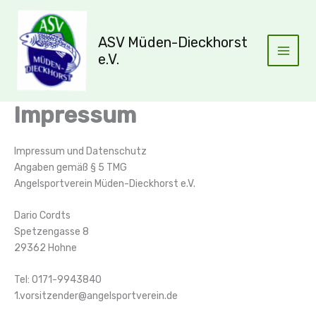
Zum
Inhalt
ASV Müden-Dieckhorst
springen
e.V.
Impressum
Impressum und Datenschutz
Angaben gemäß § 5 TMG
Angelsportverein Müden-Dieckhorst e.V.
Dario Cordts
Spetzengasse 8
29362 Hohne
Tel: 0171-9943840
1.vorsitzender@angelsportverein.de